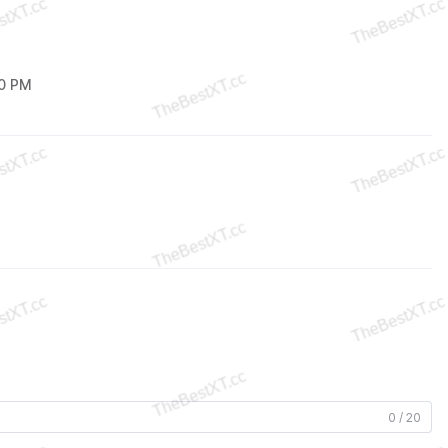
40 PM
0 / 20