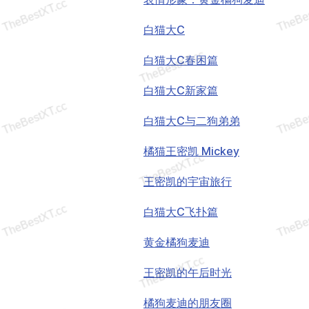
白猫大C
白猫大C春困篇
白猫大C新家篇
白猫大C与二狗弟弟
橘猫王密凯 Mickey
王密凯的宇宙旅行
白猫大C飞扑篇
黄金橘狗麦迪
王密凯的午后时光
橘狗麦迪的朋友圈