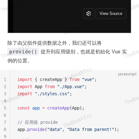
除了由父组件提供数据之外，我们还可以将
提升到应用级别，也就是初始化 Vue 实
provide()
例的位置。
javascript
1
import
 { createApp } 
from
 "vue"
;
2
import
 App 
from
 "./App.vue"
;
3
import
 "./styles.css"
;
4
5
const
 app
 =
 createApp
(App);
6
7
// 应用级 provide
8
app.
provide
(
"data"
, 
"Data from parent!"
);
9