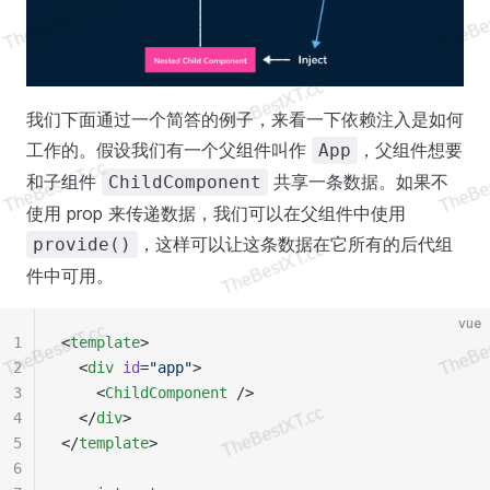
我们下面通过一个简答的例子，来看一下依赖注入是如何
工作的。假设我们有一个父组件叫作
，父组件想要
App
和子组件
共享一条数据。如果不
ChildComponent
使用 prop 来传递数据，我们可以在父组件中使用
，这样可以让这条数据在它所有的后代组
provide()
件中可用。
vue
1
<
template
>
2
  <
div
 id
=
"app"
>
3
    <
ChildComponent
 />
4
  </
div
>
5
</
template
>
6