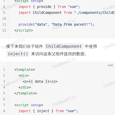
7
<
script
 setup
>
8
  import
 { provide } 
from
 "vue"
;
9
  import
 ChildComponent 
from
 "./components/ChildC
10
11
  provide
(
"data"
, 
"Data from parent!"
);
12
</
script
>
接下来我们在子组件
中使用
ChildComponent
来访问这条父组件提供的数据。
inject()
vue
1
<
template
>
2
  <
div
>
3
    <
p
>{{ data }}</
p
>
4
  </
div
>
5
</
template
>
6
7
<
script
 setup
>
8
  import
 { inject } 
from
 "vue"
;