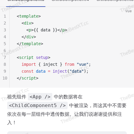
vue
1
<
template
>
2
  <
div
>
3
    <
p
>{{ data }}</
p
>
4
  </
div
>
5
</
template
>
6
7
<
script
 setup
>
8
  import
 { inject } 
from
 "vue"
;
9
  const
 data
 =
 inject
(
"data"
);
10
</
script
>
祖先组件
中的数据将在
<App />
中被渲染，而这其中不需要
<ChildComponent5 />
依次在每一层组件中透传数据。让我们说谢谢提供和注
入！