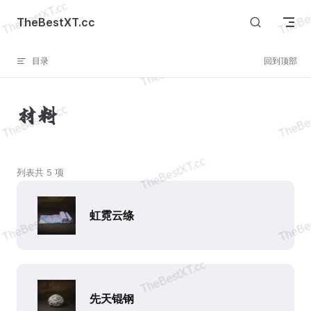
Skip to content
TheBestXT.cc
目录
回到顶部
材料
列表共 5 项
虹霓云绦
先天锟钢