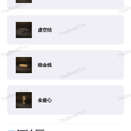
虚空结
细金线
金趁心