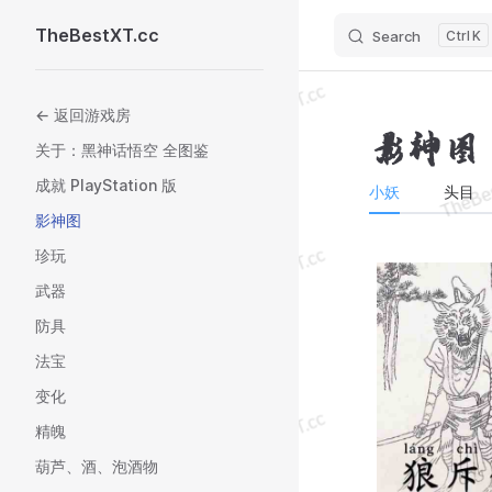
TheBestXT.cc
Search
K
Skip to content
Sidebar Navigation
← 返回游戏房
影神图
关于：黑神话悟空 全图鉴
成就 PlayStation 版
小妖
头目
影神图
珍玩
武器
防具
法宝
变化
精魄
葫芦、酒、泡酒物