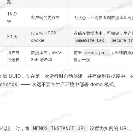
期
15 分
客户端的内存中
无状态；不需要查询数据库即可
钟
仅支持 HTTP
存储在数据库中，可撤销，生产
30 天
cookie
、
SameSite=Lax
Secure=tr
用户自
数据库中，SHA-
前缀
；令牌的原
memos_pat_
行选择
256 哈希串
显示一次
类似 UUID，会在第一次运行时自动创建，并存储到数据库中。在 
—— 永远不要在生产环境中部署 demo 模式。
ememos
向代理上时，将
设置为实例的 URL
MEMOS_INSTANCE_URL