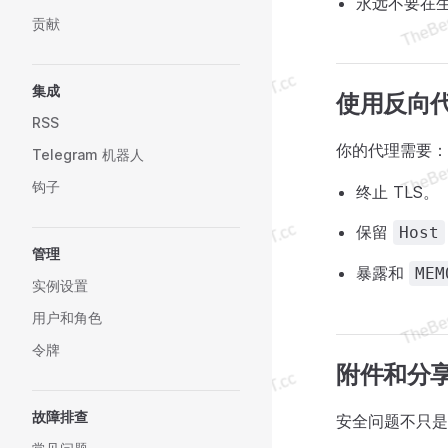
永远不要在生
贡献
集成
使用反向
RSS
你的代理需要：
Telegram 机器人
钩子
终止 TLS。
保留
Host
管理
暴露和
MEM
实例设置
用户和角色
令牌
附件和分
故障排查
安全问题不只是