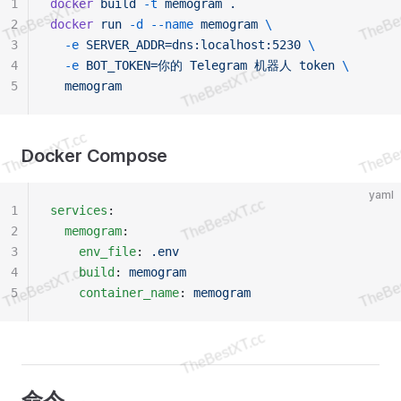
1
docker
 build
 -t
 memogram
 .
2
docker
 run
 -d
 --name
 memogram
 \
3
  -e
 SERVER_ADDR=dns:localhost:5230
 \
4
  -e
 BOT_TOKEN=你的
 Telegram
 机器人
 token
 \
5
  memogram
Docker Compose
yaml
1
services
:
2
  memogram
:
3
    env_file
: 
.env
4
    build
: 
memogram
5
    container_name
: 
memogram
命令