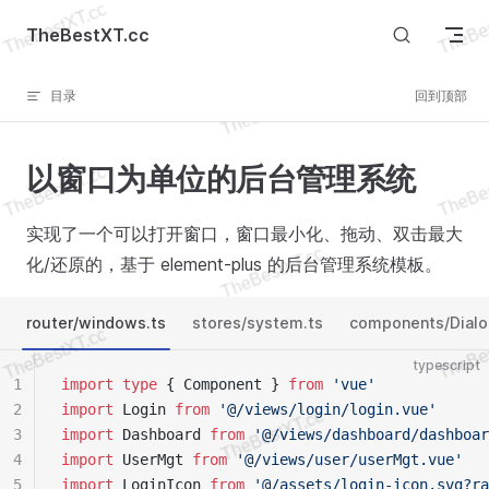
Skip to content
TheBestXT.cc
目录
回到顶部
以窗口为单位的后台管理系统
实现了一个可以打开窗口，窗口最小化、拖动、双击最大
化/还原的，基于 element-plus 的后台管理系统模板。
router/windows.ts
stores/system.ts
components/Dialo
typescript
1
import
 type
 { Component } 
from
 'vue'
2
import
 Login 
from
 '@/views/login/login.vue'
3
import
 Dashboard 
from
 '@/views/dashboard/dashboar
4
import
 UserMgt 
from
 '@/views/user/userMgt.vue'
5
import
 LoginIcon 
from
 '@/assets/login-icon.svg?ra