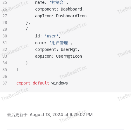
25
        name: 
'控制台'
,
26
        component: Dashboard,
27
        appIcon: DashboardIcon
28
    },
29
    {
30
        id: 
'user'
,
31
        name: 
'用户管理'
,
32
        component: UserMgt,
33
        appIcon: UserMgtIcon
34
    }
35
]
36
37
export
 default
 windows
最后更新于:
August 13, 2024 at 6:29:02 PM