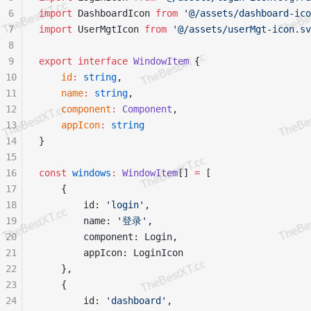
6
import
 DashboardIcon 
from
 '@/assets/dashboard-ico
7
import
 UserMgtIcon 
from
 '@/assets/userMgt-icon.sv
8
9
export
 interface
 WindowItem
 {
10
    id
:
 string
,
11
    name
:
 string
,
12
    component
:
 Component
,
13
    appIcon
:
 string
14
}
15
16
const
 windows
:
 WindowItem
[] 
=
 [
17
    {
18
        id: 
'login'
,
19
        name: 
'登录'
,
20
        component: Login,
21
        appIcon: LoginIcon
22
    },
23
    {
24
        id: 
'dashboard'
,