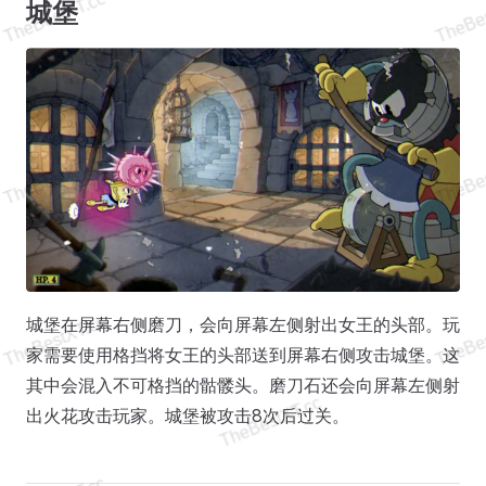
城堡
城堡在屏幕右侧磨刀，会向屏幕左侧射出女王的头部。玩
家需要使用格挡将女王的头部送到屏幕右侧攻击城堡。这
其中会混入不可格挡的骷髅头。磨刀石还会向屏幕左侧射
出火花攻击玩家。城堡被攻击8次后过关。