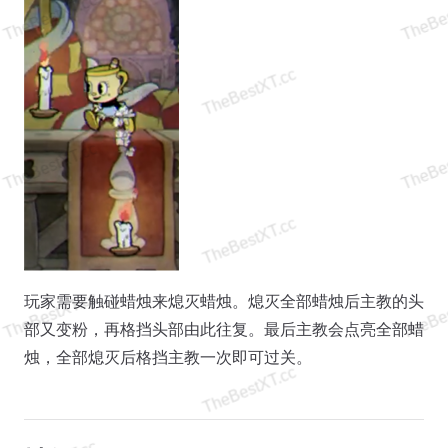
玩家需要触碰蜡烛来熄灭蜡烛。熄灭全部蜡烛后主教的头
部又变粉，再格挡头部由此往复。最后主教会点亮全部蜡
烛，全部熄灭后格挡主教一次即可过关。