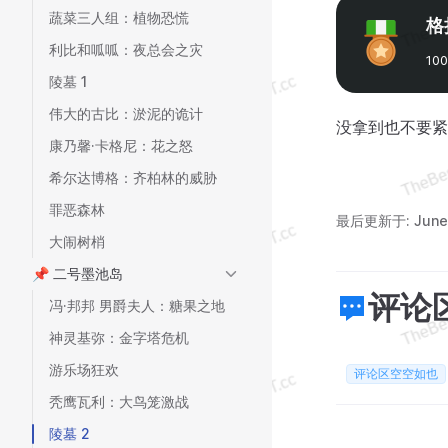
蔬菜三人组：植物恐慌
格
利比和呱呱：夜总会之灾
10
陵墓 1
伟大的古比：淤泥的诡计
没拿到也不要紧
康乃馨·卡格尼：花之怒
希尔达博格：齐柏林的威胁
罪恶森林
最后更新于:
June
大闹树梢
📌 二号墨池岛
评论
冯·邦邦 男爵夫人：糖果之地
神灵基弥：金字塔危机
游乐场狂欢
评论区空空如也
秃鹰瓦利：大鸟笼激战
陵墓 2