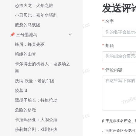
发送评
恐怖火龙：火焰之旅
小丑贝比：嘉年华骚乱
名字
疲惫的马戏团
📌 三号墨池岛
蜂后：蜂巢先驱
邮箱
崎岖的山脊
卡尔博士的机器人：垃圾场之
评论内容
舞
沃纳·沃曼：老鼠军团
陵墓 3
黑胡子船长：持枪抢劫
危险的桥墩
卡拉玛丽亚：大闹公海
由于是非实名评论，
莎莉舞台剧：戏剧狂热
。同时评论区会使用 