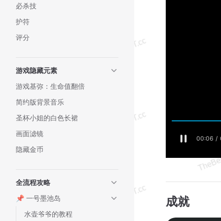
必杀技
护符
评分
游戏隐藏元素
游戏基弥：生命值翻倍
简约版背景音乐
圣杯小姐的白色长裙
画面滤镜
隐藏金币
全流程攻略
📌 一号墨池岛
成就
水壶爷爷的教程