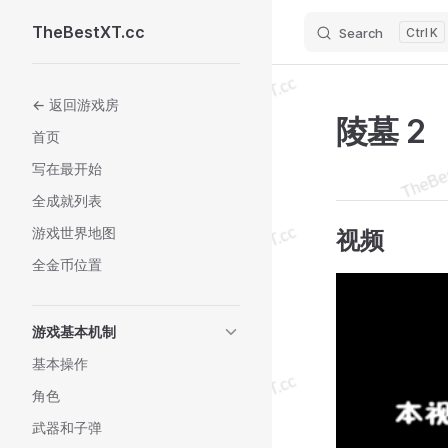
TheBestXT.cc
Search
K
Skip to content
Sidebar Navigation
← 返回游戏房
陵墓 2
首页
写在最开始
全成就列表
游戏世界地图
视频
全金币位置
游戏基本机制
基本操作
角色
武器和子弹