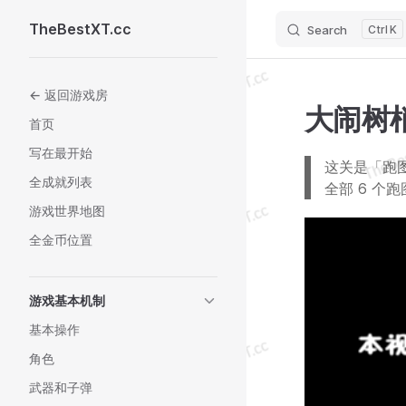
TheBestXT.cc
Search
K
Skip to content
Sidebar Navigation
← 返回游戏房
大闹树
首页
写在最开始
这关是「跑
全成就列表
全部 6 个
游戏世界地图
全金币位置
游戏基本机制
基本操作
角色
武器和子弹