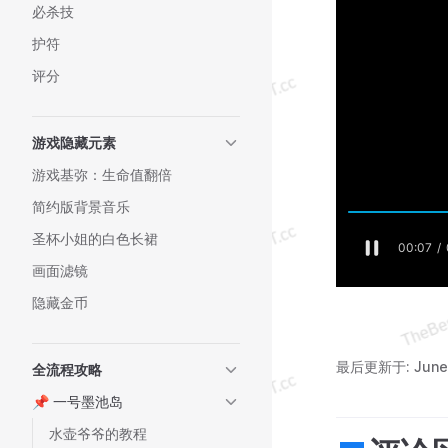
必杀技
护符
评分
游戏隐藏元素
游戏基弥：生命值翻倍
简约版背景音乐
圣杯小姐的白色长裙
画面滤镜
隐藏金币
最后更新于:
June
全流程攻略
📌 一号墨池岛
水壶爷爷的教程