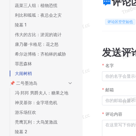
评论
蔬菜三人组：植物恐慌
利比和呱呱：夜总会之灾
评论区空空如也
陵墓 1
伟大的古比：淤泥的诡计
康乃馨·卡格尼：花之怒
发送评
希尔达博格：齐柏林的威胁
罪恶森林
名字
大闹树梢
📌 二号墨池岛
邮箱
冯·邦邦 男爵夫人：糖果之地
神灵基弥：金字塔危机
游乐场狂欢
评论内容
秃鹰瓦利：大鸟笼激战
陵墓 2