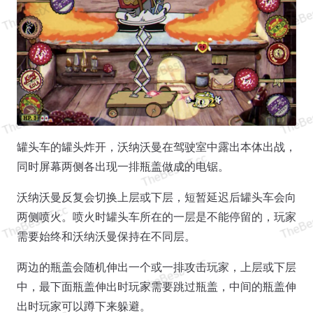
罐头车的罐头炸开，沃纳沃曼在驾驶室中露出本体出战，
同时屏幕两侧各出现一排瓶盖做成的电锯。
沃纳沃曼反复会切换上层或下层，短暂延迟后罐头车会向
两侧喷火。喷火时罐头车所在的一层是不能停留的，玩家
需要始终和沃纳沃曼保持在不同层。
两边的瓶盖会随机伸出一个或一排攻击玩家，上层或下层
中，最下面瓶盖伸出时玩家需要跳过瓶盖，中间的瓶盖伸
出时玩家可以蹲下来躲避。