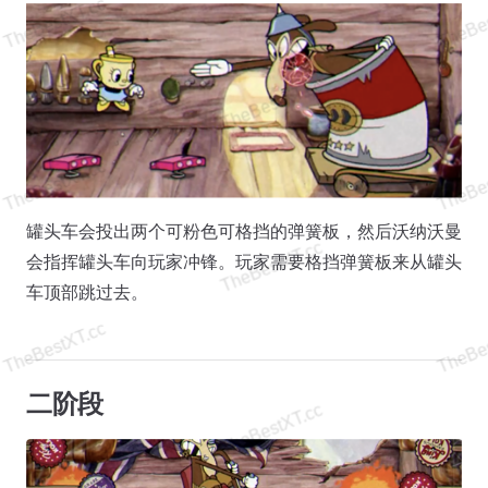
罐头车会投出两个可粉色可格挡的弹簧板，然后沃纳沃曼
会指挥罐头车向玩家冲锋。玩家需要格挡弹簧板来从罐头
车顶部跳过去。
二阶段